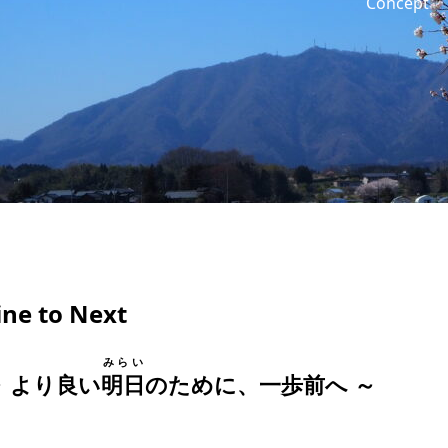
Concept
ine to Next
みらい
～ より良い
明日
のために、一歩前へ ～