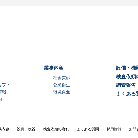
て
業務内容
設備・機
検査依頼
- 社会貢献
セプト
- 公衆衛生
調査報告
情報
- 環境保全
よくある
内
務内容
設備・機器
検査依頼の流れ
よくある質問
採用情報
お問