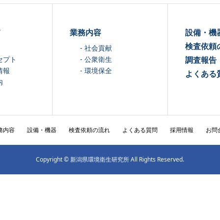
て
業務内容
設備・機
検査依頼
- 社会貢献
セプト
- 公衆衛生
調査報告
情報
- 環境保全
よくある
内
務内容
設備・機器
検査依頼の流れ
よくある質問
採用情報
お問
Copyright © 新潟県環境衛生研究所 All Rights Reserved.